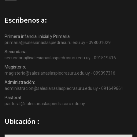
Escribenos a:
Primera infancia, inicial y Primaria:
primaria@salesianaslaspiedrasuru.edu.uy - 098001029
Secundaria:
secundaria@salesianaslaspiedrasuru.edu.uy - 091819416
Magisterio:
magisterio@salesianaslaspiedrasuru.edu.uy - 099397316
Administración:
administracion@salesianaslaspiedrasuru.edu.uy - 091649661
Pastoral:
pastoral@salesianaslaspiedrasuru.edu.uy
Ubicación :