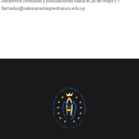
Recibimos consultas y postulaciones hasta el 26 de mayo 👉
llamados@salesianaslaspiedrasuru.edu.uy