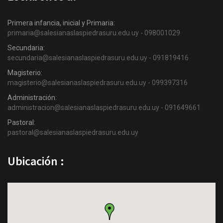
Primera infancia, inicial y Primaria:
primaria@salesianaslaspiedrasuru.edu.uy - 098001029
Secundaria:
secundaria@salesianaslaspiedrasuru.edu.uy - 091819416
Magisterio:
magisterio@salesianaslaspiedrasuru.edu.uy - 099397316
Administración:
administracion@salesianaslaspiedrasuru.edu.uy - 091649661
Pastoral:
pastoral@salesianaslaspiedrasuru.edu.uy
Ubicación :