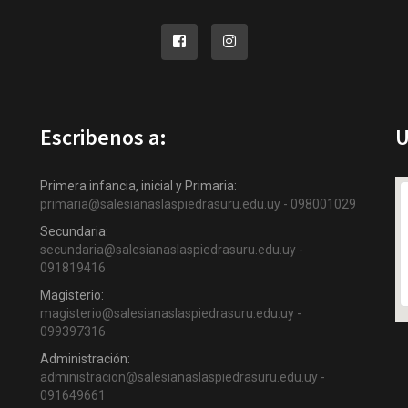
Escribenos a:
U
Primera infancia, inicial y Primaria:
primaria@salesianaslaspiedrasuru.edu.uy - 098001029
Secundaria:
secundaria@salesianaslaspiedrasuru.edu.uy -
091819416
Magisterio:
magisterio@salesianaslaspiedrasuru.edu.uy -
099397316
Administración:
administracion@salesianaslaspiedrasuru.edu.uy -
091649661