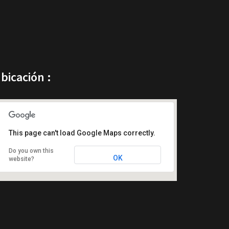
bicación :
This page can't load Google Maps correctly.
Do you own this
OK
website?